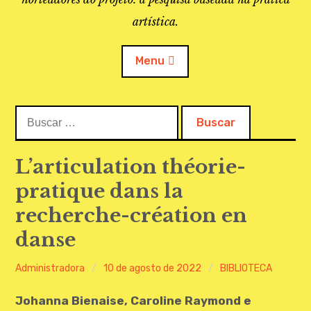
artística.
Menu
Buscar:
O PROJETO
A BIBLIOTECA
L’articulation théorie-
pratique dans la
LINKS
recherche-création en
APOIO À PESQUISA
danse
MAPEAMENTO
Administradora
10 de agosto de 2022
BIBLIOTECA
REVISTA IEPA
Johanna Bienaise, Caroline Raymond e