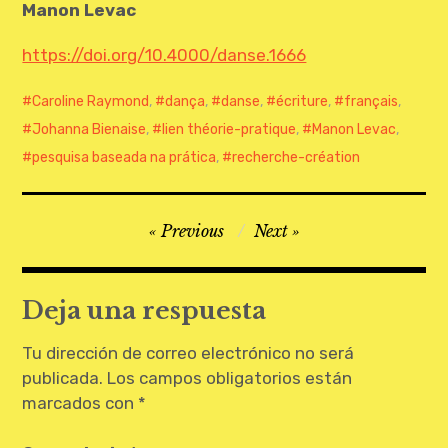
Manon Levac
CONTATO
https://doi.org/10.4000/danse.1666
Caroline Raymond
,
dança
,
danse
,
écriture
,
français
,
Johanna Bienaise
,
lien théorie-pratique
,
Manon Levac
,
pesquisa baseada na prática
,
recherche-création
Navegación
Previous
Next
de
entradas
Deja una respuesta
Tu dirección de correo electrónico no será
publicada.
Los campos obligatorios están
marcados con
*