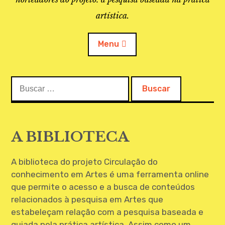
artística.
Menu
Buscar:
O PROJETO
A BIBLIOTECA
A BIBLIOTECA
LINKS
A biblioteca do projeto Circulação do
APOIO À PESQUISA
conhecimento em Artes é uma ferramenta online
MAPEAMENTO
que permite o acesso e a busca de conteúdos
relacionados à pesquisa em Artes que
REVISTA IEPA
estabeleçam relação com a pesquisa baseada e
guiada pela prática artística. Assim como um