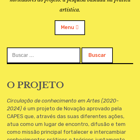
artística.
Menu
Buscar:
O PROJETO
A BIBLIOTECA
O PROJETO
LINKS
Circulação de conhecimento em Artes (2020-
APOIO À PESQUISA
2024)
é um projeto de Novação aprovado pela
MAPEAMENTO
CAPES que, através das suas diferentes ações,
atua como um lugar de encontro, difusão e tem
REVISTA IEPA
como missão principal fortalecer e intercambiar
conhecimentos práticos e teóricos juntamente