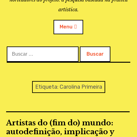
artística.
Menu
Buscar:
O PROJETO
A BIBLIOTECA
LINKS
Etiqueta:
Carolina Primeira
APOIO À PESQUISA
MAPEAMENTO
Artistas do (fim do) mundo:
REVISTA IEPA
autodefinição, implicação y