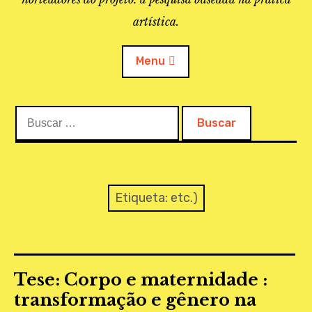
artística.
Menu
Buscar:
O PROJETO
A BIBLIOTECA
LINKS
Etiqueta:
etc.)
APOIO À PESQUISA
MAPEAMENTO
Tese: Corpo e maternidade :
REVISTA IEPA
transformação e gênero na