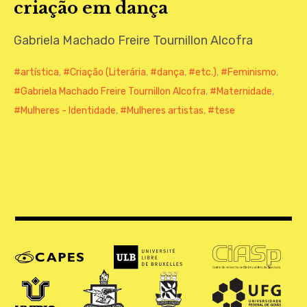
criação em dança
CONTATO
Gabriela Machado Freire Tournillon Alcofra
artística
,
Criação (Literária
,
dança
,
etc.)
,
Feminismo
,
Gabriela Machado Freire Tournillon Alcofra
,
Maternidade
,
Mulheres - Identidade
,
Mulheres artistas
,
tese