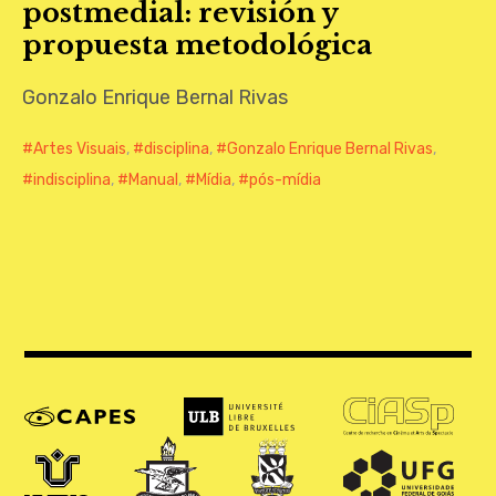
postmedial: revisión y
CONTATO
propuesta metodológica
Gonzalo Enrique Bernal Rivas
Artes Visuais
,
disciplina
,
Gonzalo Enrique Bernal Rivas
,
indisciplina
,
Manual
,
Mídia
,
pós-mídia