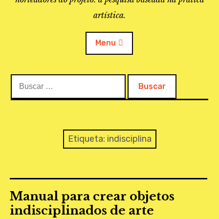
artística.
Menu
Buscar:
O PROJETO
A BIBLIOTECA
LINKS
Etiqueta:
indisciplina
APOIO À PESQUISA
MAPEAMENTO
Manual para crear objetos
REVISTA IEPA
indisciplinados de arte