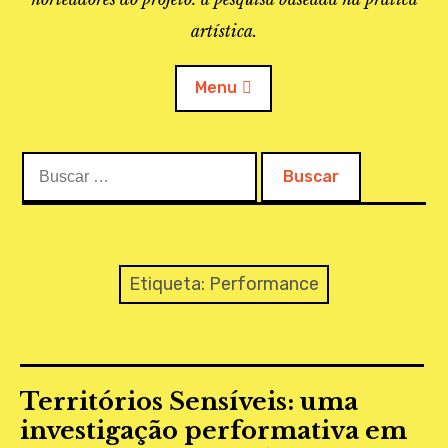
artística.
Menu
Buscar:
O PROJETO
A BIBLIOTECA
LINKS
Etiqueta:
Performance
APOIO À PESQUISA
MAPEAMENTO
Territórios Sensíveis: uma
REVISTA IEPA
investigação performativa em