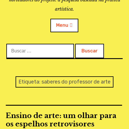
artística.
Menu
Buscar:
O PROJETO
A BIBLIOTECA
LINKS
Etiqueta:
saberes do professor de arte
APOIO À PESQUISA
MAPEAMENTO
Ensino de arte: um olhar para
REVISTA IEPA
os espelhos retrovisores