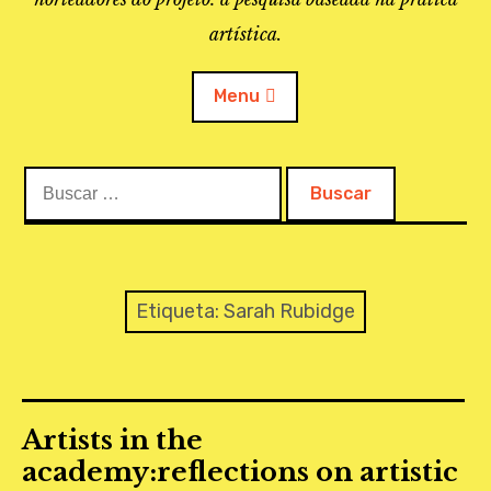
artística.
Menu
Buscar:
O PROJETO
A BIBLIOTECA
LINKS
Etiqueta:
Sarah Rubidge
APOIO À PESQUISA
MAPEAMENTO
Artists in the
REVISTA IEPA
academy:reflections on artistic