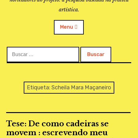
artística.
Menu
Buscar:
O PROJETO
A BIBLIOTECA
LINKS
Etiqueta:
Scheila Mara Maçaneiro
APOIO À PESQUISA
MAPEAMENTO
Tese: De como cadeiras se
REVISTA IEPA
movem : escrevendo meu