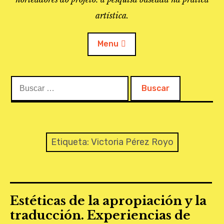
artística.
Menu
Buscar:
O PROJETO
A BIBLIOTECA
LINKS
Etiqueta:
Victoria Pérez Royo
APOIO À PESQUISA
MAPEAMENTO
Estéticas de la apropiación y la
REVISTA IEPA
traducción. Experiencias de