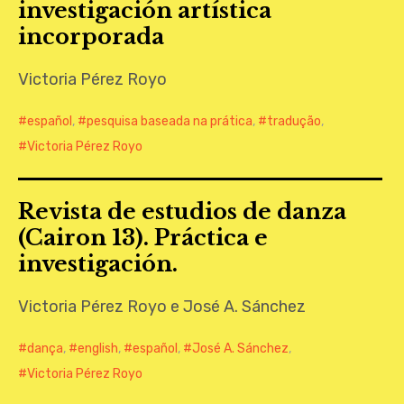
investigación artística
CONTATO
incorporada
Victoria Pérez Royo
español
,
pesquisa baseada na prática
,
tradução
,
Victoria Pérez Royo
Revista de estudios de danza
(Cairon 13). Práctica e
investigación.
Victoria Pérez Royo e José A. Sánchez
dança
,
english
,
español
,
José A. Sánchez
,
Victoria Pérez Royo