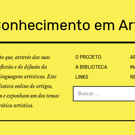
Conhecimento em Ar
o que, através das suas
O PROJETO
A
eflexão e de difusão da
A BIBLIOTECA
M
linguagens artísticas. Este
LINKS
R
ioteca online de artigos,
Buscar:
tam e exponham um dos temas
ática artística.