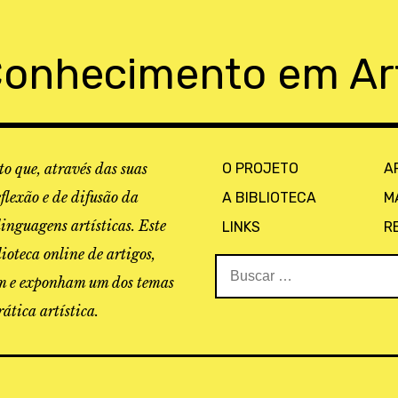
Conhecimento em Ar
o que, através das suas
O PROJETO
A
eflexão e de difusão da
A BIBLIOTECA
M
linguagens artísticas. Este
LINKS
R
ioteca online de artigos,
Buscar:
tam e exponham um dos temas
ática artística.