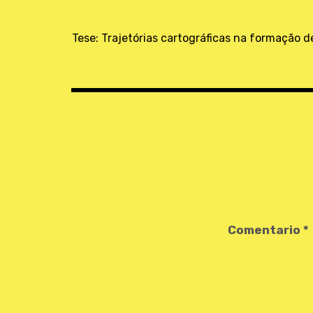
Navegación
de
Tese: Trajetórias cartográficas na formação d
entradas
Comentario
*