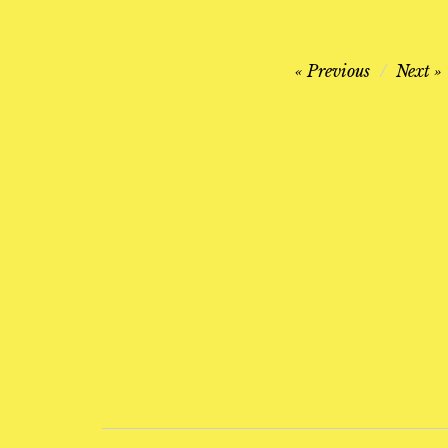
Navegación
Previous
Next
de
entradas