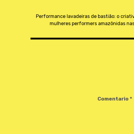
Navegación
de
Performance lavadeiras de bastião: o criati
mulheres performers amazônidas nas 
entradas
Comentario
*