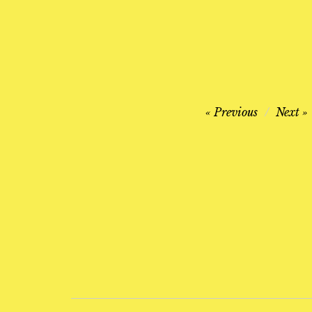
Navegación
Previous
Next
de
entradas