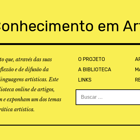
Conhecimento em Ar
o que, através das suas
O PROJETO
A
eflexão e de difusão da
A BIBLIOTECA
M
linguagens artísticas. Este
LINKS
R
ioteca online de artigos,
Buscar:
tam e exponham um dos temas
ática artística.