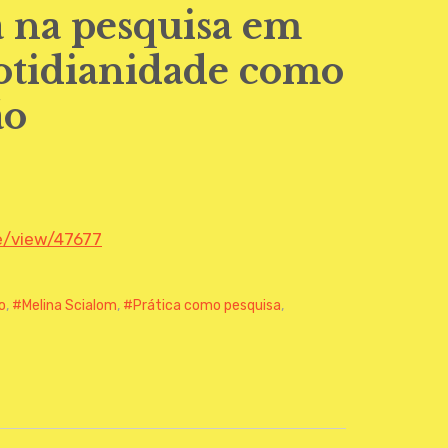
a na pesquisa em
cotidianidade como
ão
le/view/47677
o
,
Melina Scialom
,
Prática como pesquisa
,