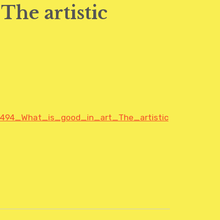
 The artistic
88494_What_is_good_in_art_The_artistic