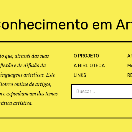
Conhecimento em Ar
o que, através das suas
O PROJETO
A
eflexão e de difusão da
A BIBLIOTECA
M
linguagens artísticas. Este
LINKS
R
ioteca online de artigos,
Buscar:
tam e exponham um dos temas
ática artística.