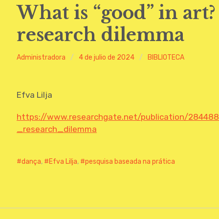
What is “good” in art?
research dilemma
Administradora
4 de julio de 2024
BIBLIOTECA
Efva Lilja
https://www.researchgate.net/publication/2844
_research_dilemma
dança
,
Efva Lilja
,
pesquisa baseada na prática