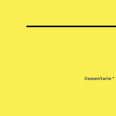
Navegación
de
entradas
Comentario
*