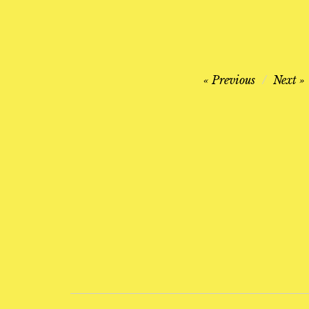
Navegación
Previous
Next
de
entradas