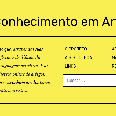
Conhecimento em Ar
o que, através das suas
O PROJETO
A
eflexão e de difusão da
A BIBLIOTECA
M
linguagens artísticas. Este
LINKS
R
ioteca online de artigos,
Buscar:
tam e exponham um dos temas
ática artística.