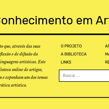
Conhecimento em Ar
o que, através das suas
O PROJETO
A
eflexão e de difusão da
A BIBLIOTECA
M
linguagens artísticas. Este
LINKS
R
ioteca online de artigos,
Buscar:
tam e exponham um dos temas
ática artística.