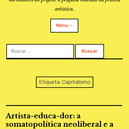
artística.
Menu
Buscar:
O PROJETO
A BIBLIOTECA
LINKS
Etiqueta:
Capitalismo
APOIO À PESQUISA
MAPEAMENTO
Artista-educa-dor: a
REVISTA IEPA
somatopolítica neoliberal e a