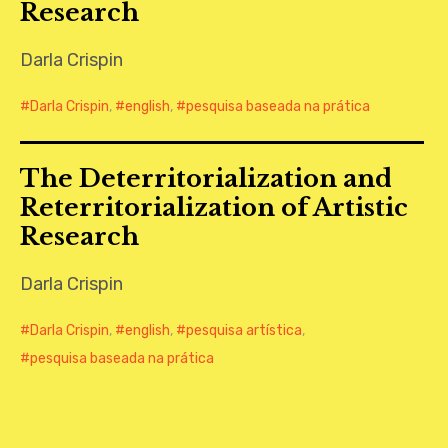
Research
CONTATO
Darla Crispin
Darla Crispin
,
english
,
pesquisa baseada na prática
The Deterritorialization and
Reterritorialization of Artistic
Research
Darla Crispin
Darla Crispin
,
english
,
pesquisa artística
,
pesquisa baseada na prática