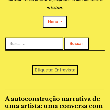
artística.
Menu
Buscar:
O PROJETO
A BIBLIOTECA
LINKS
Etiqueta:
Entrevista
APOIO À PESQUISA
MAPEAMENTO
A autoconstrução narrativa de
REVISTA IEPA
uma artista: uma conversa com