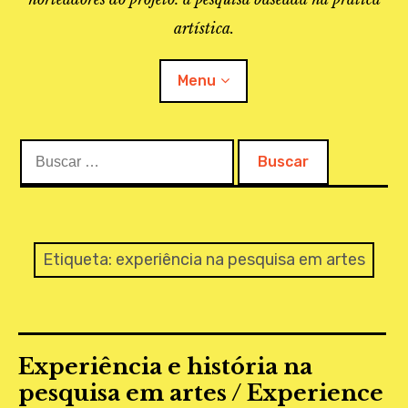
artística.
Menu
Buscar:
O PROJETO
A BIBLIOTECA
LINKS
Etiqueta:
experiência na pesquisa em artes
APOIO À PESQUISA
MAPEAMENTO
Experiência e história na
REVISTA IEPA
pesquisa em artes / Experience