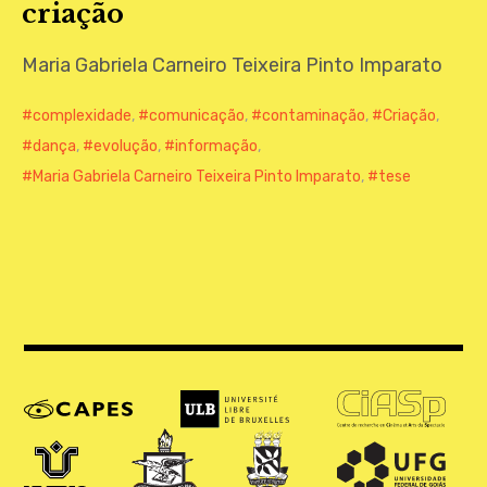
criação
CONTATO
Maria Gabriela Carneiro Teixeira Pinto Imparato
complexidade
,
comunicação
,
contaminação
,
Criação
,
dança
,
evolução
,
informação
,
Maria Gabriela Carneiro Teixeira Pinto Imparato
,
tese