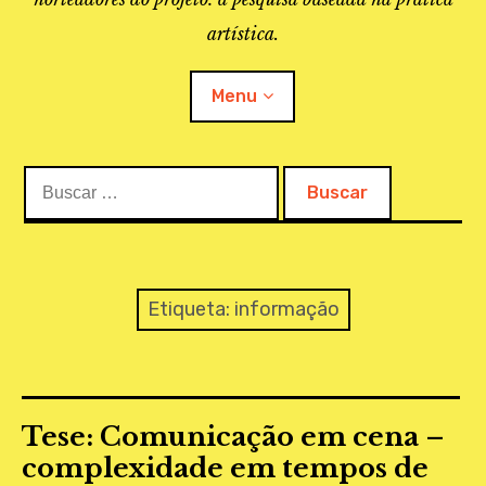
artística.
Menu
Buscar:
O PROJETO
A BIBLIOTECA
LINKS
Etiqueta:
informação
APOIO À PESQUISA
MAPEAMENTO
Tese: Comunicação em cena –
REVISTA IEPA
complexidade em tempos de