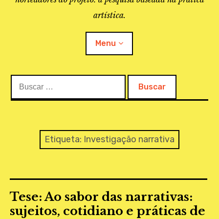
artística.
Menu
Buscar:
O PROJETO
A BIBLIOTECA
LINKS
Etiqueta:
Investigação narrativa
APOIO À PESQUISA
MAPEAMENTO
Tese: Ao sabor das narrativas:
REVISTA IEPA
sujeitos, cotidiano e práticas de