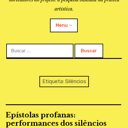
artística.
Menu
Buscar:
O PROJETO
A BIBLIOTECA
LINKS
Etiqueta:
Silêncios
APOIO À PESQUISA
MAPEAMENTO
Epístolas profanas:
REVISTA IEPA
performances dos silêncios