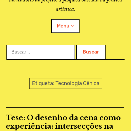
artística.
Menu
Buscar:
O PROJETO
A BIBLIOTECA
LINKS
Etiqueta:
Tecnologia Cênica
APOIO À PESQUISA
MAPEAMENTO
Tese: O desenho da cena como
REVISTA IEPA
experiência: intersecções na