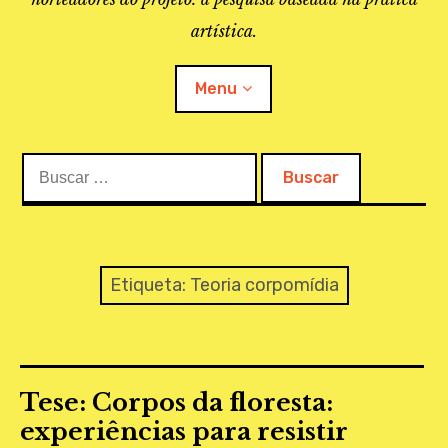
artística.
Menu
Buscar:
O PROJETO
A BIBLIOTECA
LINKS
Etiqueta:
Teoria corpomídia
APOIO À PESQUISA
MAPEAMENTO
Tese: Corpos da floresta:
REVISTA IEPA
experiências para resistir