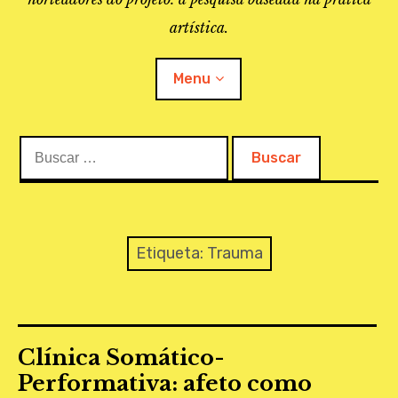
artística.
Menu
Buscar:
O PROJETO
A BIBLIOTECA
LINKS
Etiqueta:
Trauma
APOIO À PESQUISA
MAPEAMENTO
Clínica Somático-
REVISTA IEPA
Performativa: afeto como