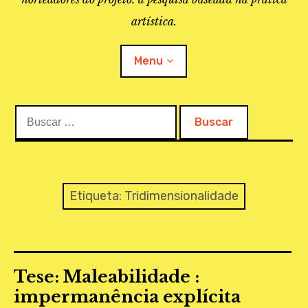
artística.
Menu
Buscar:
O PROJETO
A BIBLIOTECA
LINKS
Etiqueta:
Tridimensionalidade
APOIO À PESQUISA
MAPEAMENTO
Tese: Maleabilidade :
REVISTA IEPA
impermanência explícita