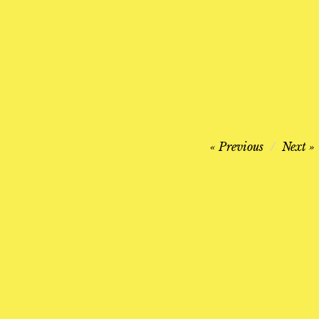
Navegación
Previous
Next
de
entradas