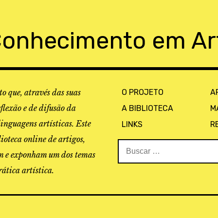
Conhecimento em Ar
o que, através das suas
O PROJETO
A
eflexão e de difusão da
A BIBLIOTECA
M
linguagens artísticas. Este
LINKS
R
ioteca online de artigos,
Buscar:
tam e exponham um dos temas
ática artística.