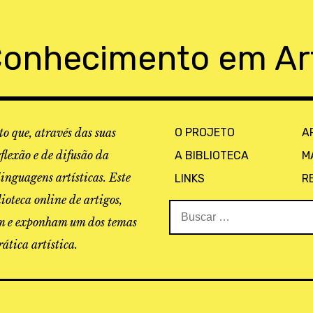
Conhecimento em Ar
o que, através das suas
O PROJETO
A
eflexão e de difusão da
A BIBLIOTECA
M
linguagens artísticas. Este
LINKS
R
ioteca online de artigos,
Buscar:
tam e exponham um dos temas
ática artística.