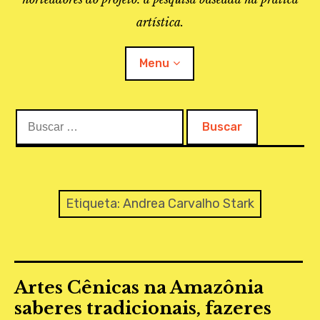
artística.
Menu
Buscar:
O PROJETO
A BIBLIOTECA
LINKS
Etiqueta:
Andrea Carvalho Stark
APOIO À PESQUISA
MAPEAMENTO
Artes Cênicas na Amazônia
REVISTA IEPA
saberes tradicionais, fazeres