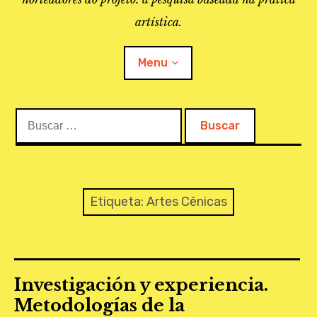
artística.
Menu
Buscar:
O PROJETO
A BIBLIOTECA
LINKS
Etiqueta:
Artes Cênicas
APOIO À PESQUISA
MAPEAMENTO
Investigación y experiencia.
REVISTA IEPA
Metodologías de la