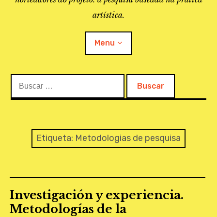
artística.
Menu
Buscar:
O PROJETO
A BIBLIOTECA
LINKS
Etiqueta:
Metodologias de pesquisa
APOIO À PESQUISA
MAPEAMENTO
Investigación y experiencia.
REVISTA IEPA
Metodologías de la