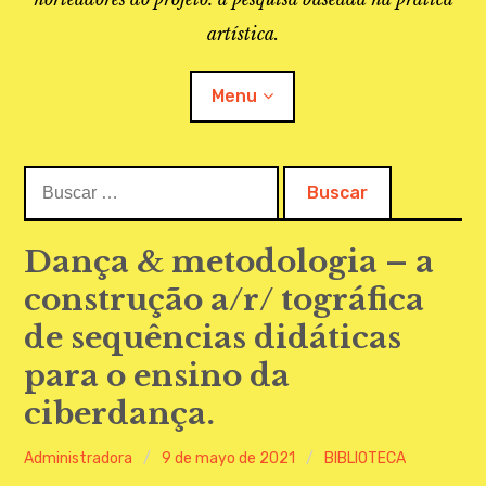
artística.
Menu
Buscar:
O PROJETO
A BIBLIOTECA
Dança & metodologia – a
construção a/r/ tográfica
LINKS
de sequências didáticas
APOIO À PESQUISA
para o ensino da
MAPEAMENTO
ciberdança.
REVISTA IEPA
Administradora
9 de mayo de 2021
BIBLIOTECA