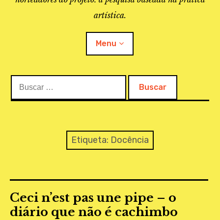
artística.
Menu
Buscar:
O PROJETO
A BIBLIOTECA
LINKS
Etiqueta:
Docência
APOIO À PESQUISA
MAPEAMENTO
Ceci n’est pas une pipe – o
REVISTA IEPA
diário que não é cachimbo