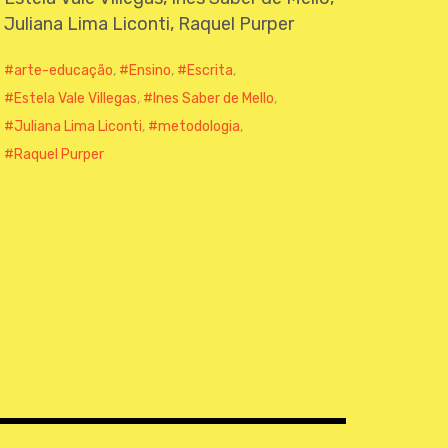
Juliana Lima Liconti, Raquel Purper
arte-educação
,
Ensino
,
Escrita
,
Estela Vale Villegas
,
Ines Saber de Mello
,
Juliana Lima Liconti
,
metodologia
,
Raquel Purper