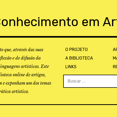
Conhecimento em Ar
o que, através das suas
O PROJETO
A
eflexão e de difusão da
A BIBLIOTECA
M
linguagens artísticas. Este
LINKS
R
ioteca online de artigos,
Buscar:
tam e exponham um dos temas
ática artística.