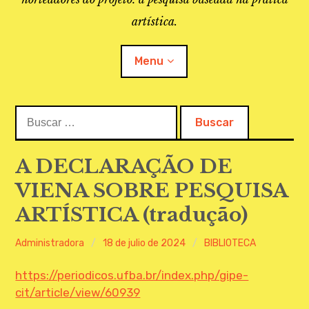
artística.
Menu
Buscar:
O PROJETO
A BIBLIOTECA
A DECLARAÇÃO DE
VIENA SOBRE PESQUISA
LINKS
ARTÍSTICA (tradução)
APOIO À PESQUISA
Administradora
18 de julio de 2024
BIBLIOTECA
MAPEAMENTO
https://periodicos.ufba.br/index.php/gipe-
REVISTA IEPA
cit/article/view/60939