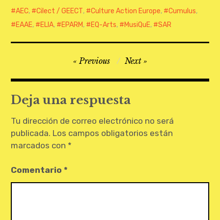
CONTATO
AEC
,
Cilect / GEECT
,
Culture Action Europe
,
Cumulus
,
EAAE
,
ELIA
,
EPARM
,
EQ-Arts
,
MusiQuE
,
SAR
Navegación
Previous
Next
de
entradas
Deja una respuesta
Tu dirección de correo electrónico no será
publicada.
Los campos obligatorios están
marcados con
*
Comentario
*