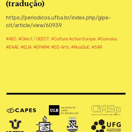
(tradução)
CONTATO
https://periodicos.ufba.br/index.php/gipe-
cit/article/view/60939
AEC
,
Cilect / GEECT
,
Culture Action Europe
,
Cumulus
,
EAAE
,
ELIA
,
EPARM
,
EQ-Arts
,
MusiQuE
,
SAR