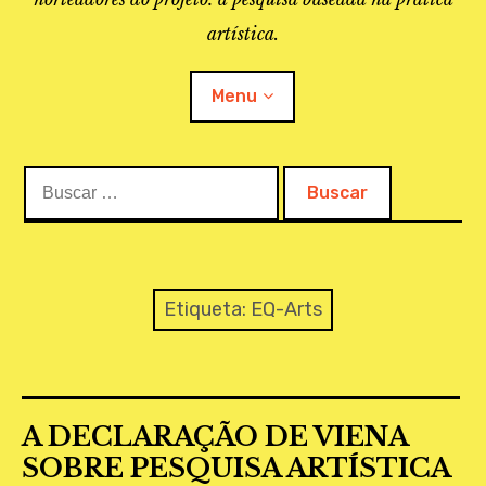
artística.
Menu
Buscar:
O PROJETO
A BIBLIOTECA
LINKS
Etiqueta:
EQ-Arts
APOIO À PESQUISA
MAPEAMENTO
A DECLARAÇÃO DE VIENA
REVISTA IEPA
SOBRE PESQUISA ARTÍSTICA