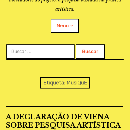
artística.
Menu
Buscar:
O PROJETO
A BIBLIOTECA
LINKS
Etiqueta:
MusiQuE
APOIO À PESQUISA
MAPEAMENTO
A DECLARAÇÃO DE VIENA
REVISTA IEPA
SOBRE PESQUISA ARTÍSTICA