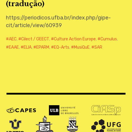
(tradução)
CONTATO
https://periodicos.ufba.br/index.php/gipe-
cit/article/view/60939
AEC
,
Cilect / GEECT
,
Culture Action Europe
,
Cumulus
,
EAAE
,
ELIA
,
EPARM
,
EQ-Arts
,
MusiQuE
,
SAR