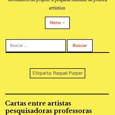
artística.
Menu
Buscar:
O PROJETO
A BIBLIOTECA
LINKS
Etiqueta:
Raquel Purper
APOIO À PESQUISA
MAPEAMENTO
Cartas entre artistas
REVISTA IEPA
pesquisadoras professoras