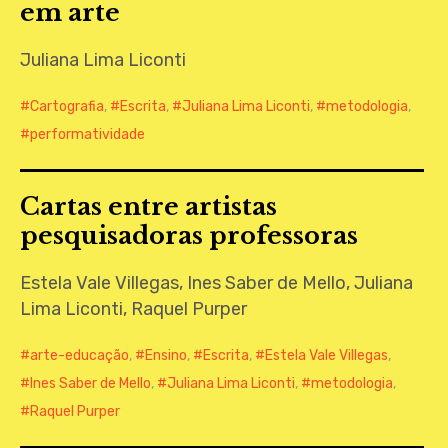
em arte
CONTATO
Juliana Lima Liconti
Cartografia
,
Escrita
,
Juliana Lima Liconti
,
metodologia
,
performatividade
Cartas entre artistas
pesquisadoras professoras
Estela Vale Villegas, Ines Saber de Mello, Juliana
Lima Liconti, Raquel Purper
arte-educação
,
Ensino
,
Escrita
,
Estela Vale Villegas
,
Ines Saber de Mello
,
Juliana Lima Liconti
,
metodologia
,
Raquel Purper