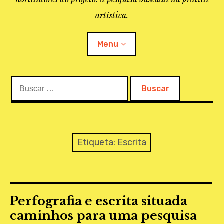
artística.
Menu
Buscar:
O PROJETO
A BIBLIOTECA
LINKS
Etiqueta:
Escrita
APOIO À PESQUISA
MAPEAMENTO
Perfografia e escrita situada
REVISTA IEPA
caminhos para uma pesquisa